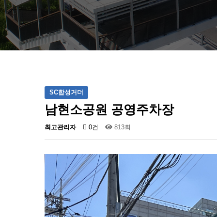
SC합성거더
남현소공원 공영주차장
최고관리자
0건
813회