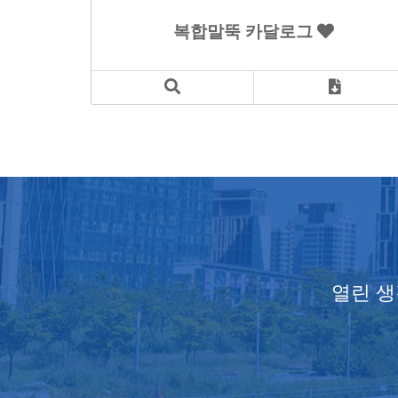
복합말뚝 카달로그
열린 생