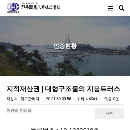
인증현황
지적재산권 | 대형구조물의 지붕트러스
페이지 정보
작성자
최고관리자
20-01-30 09:56
조회
4,434회
댓글
0건
이전글
다음글
목록